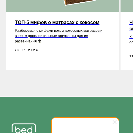
ТОП-5 мифов о матрасах с кокосом
Ч
с
Разберемся с мифами вокруг кокосовых матрасов и
внесем дополнительные аргументы для их
Ка
развенчания 🤓
ос
25.01.2024
1
Матрасы
Кровати
Аксессуары для сна